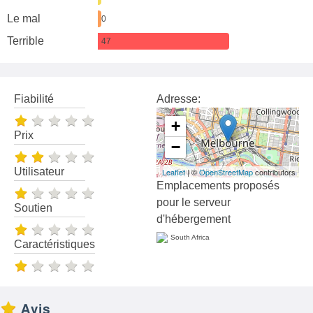
Le mal
0
Terrible
47
Fiabilité
Adresse:
+
Prix
−
Utilisateur
Leaflet
| ©
OpenStreetMap
contributors
Emplacements proposés
pour le serveur
Soutien
d'hébergement
South Africa
Caractéristiques
Avis