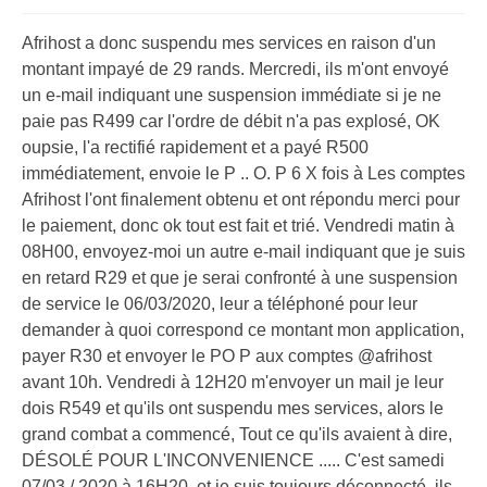
Afrihost a donc suspendu mes services en raison d'un
montant impayé de 29 rands. Mercredi, ils m'ont envoyé
un e-mail indiquant une suspension immédiate si je ne
paie pas R499 car l'ordre de débit n'a pas explosé, OK
oupsie, l'a rectifié rapidement et a payé R500
immédiatement, envoie le P .. O. P 6 X fois à Les comptes
Afrihost l'ont finalement obtenu et ont répondu merci pour
le paiement, donc ok tout est fait et trié. Vendredi matin à
08H00, envoyez-moi un autre e-mail indiquant que je suis
en retard R29 et que je serai confronté à une suspension
de service le 06/03/2020, leur a téléphoné pour leur
demander à quoi correspond ce montant mon application,
payer R30 et envoyer le PO P aux comptes @afrihost
avant 10h. Vendredi à 12H20 m'envoyer un mail je leur
dois R549 et qu'ils ont suspendu mes services, alors le
grand combat a commencé, Tout ce qu'ils avaient à dire,
DÉSOLÉ POUR L'INCONVENIENCE ..... C'est samedi
07/03 / 2020 à 16H20, et je suis toujours déconnecté, ils