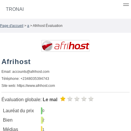
TRONAI
Page d'accueil
>
a
> Afrihost Évaluation
Afrihost
Email:
accounts@afrihost.com
Téléphone: +2348035394743
Site web: https://www.afrihost.com
Évaluation globale:
Le mal
Lauréat du prix
0
Bien
2
Médias
1