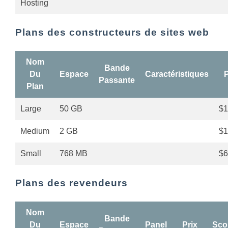
Hosting
Plans des constructeurs de sites web
Nom
Bande
Du
Espace
Caractéristiques
P
Passante
Plan
Large
50 GB
$1
Medium
2 GB
$1
Small
768 MB
$6
Plans des revendeurs
Nom
Bande
Du
Espace
Panel
Prix
Sco