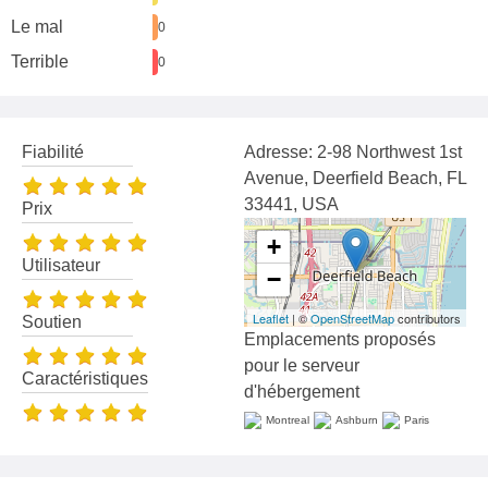
Le mal
0
Terrible
0
Fiabilité
Adresse: 2-98 Northwest 1st
Avenue, Deerfield Beach, FL
33441, USA
Prix
+
Utilisateur
−
Leaflet
| ©
OpenStreetMap
contributors
Soutien
Emplacements proposés
pour le serveur
Caractéristiques
d'hébergement
Montreal
Ashburn
Paris