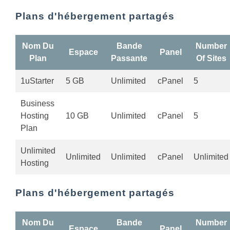
Plans d'hébergement partagés
Nom Du
Bande
Number
Espace
Panel
Plan
Passante
Of Sites
1uStarter
5 GB
Unlimited
cPanel
5
Business
Hosting
10 GB
Unlimited
cPanel
5
Plan
Unlimited
Unlimited
Unlimited
cPanel
Unlimited
Hosting
Plans d'hébergement partagés
Nom Du
Bande
Number
Espace
Panel