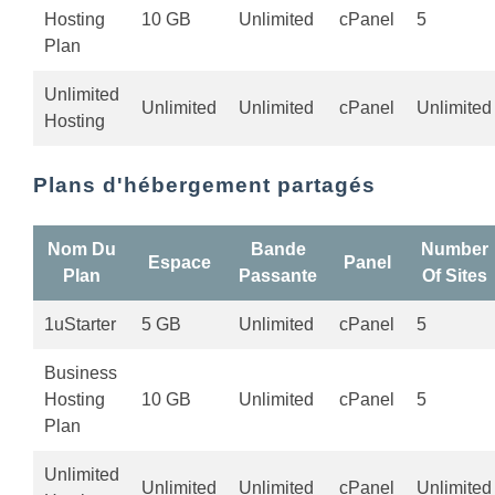
Hosting
10 GB
Unlimited
cPanel
5
Plan
Unlimited
Unlimited
Unlimited
cPanel
Unlimited
Hosting
Plans d'hébergement partagés
Nom Du
Bande
Number
Espace
Panel
Plan
Passante
Of Sites
1uStarter
5 GB
Unlimited
cPanel
5
Business
Hosting
10 GB
Unlimited
cPanel
5
Plan
Unlimited
Unlimited
Unlimited
cPanel
Unlimited