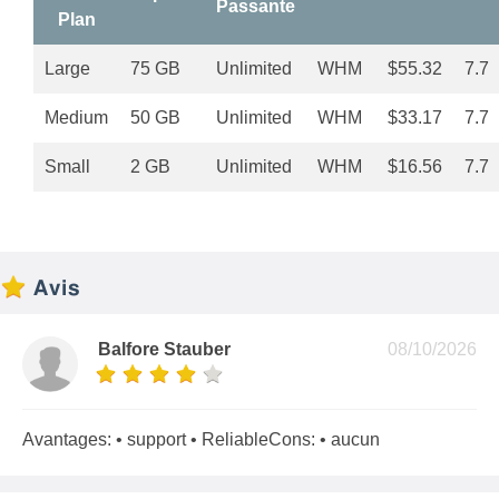
Passante
Plan
Large
75 GB
Unlimited
WHM
$55.32
7.7
Medium
50 GB
Unlimited
WHM
$33.17
7.7
Small
2 GB
Unlimited
WHM
$16.56
7.7
Avis
Balfore Stauber
08/10/2026
Avantages: • support • ReliableCons: • aucun