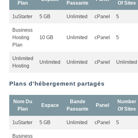
Plan
Passante
Of Sites
1uStarter
5 GB
Unlimited
cPanel
5
Business
Hosting
10 GB
Unlimited
cPanel
5
Plan
Unlimited
Unlimited
Unlimited
cPanel
Unlimited
Hosting
Plans d'hébergement partagés
Nom Du
Bande
Number
Espace
Panel
Plan
Passante
Of Sites
1uStarter
5 GB
Unlimited
cPanel
5
Business