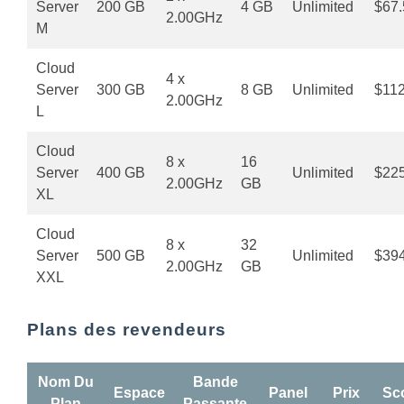
Server
200 GB
4 GB
Unlimited
$67.
2.00GHz
M
Cloud
4 x
Server
300 GB
8 GB
Unlimited
$112
2.00GHz
L
Cloud
8 x
16
Server
400 GB
Unlimited
$22
2.00GHz
GB
XL
Cloud
8 x
32
Server
500 GB
Unlimited
$39
2.00GHz
GB
XXL
Plans des revendeurs
Nom Du
Bande
Espace
Panel
Prix
Sc
Plan
Passante