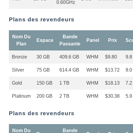
0.60GHz
Plans des revendeurs
Nom Du
Bande
Espace
Panel
Prix
Sc
Plan
Passante
Bronze
30 GB
409.6 GB
WHM
$9.80
9.8
Silver
75 GB
614.4 GB
WHM
$13.72
9.0
Gold
150 GB
1 TB
WHM
$18.13
7.2
Platinum
200 GB
2 TB
WHM
$30.38
5.9
Plans des revendeurs
Nom Du
Bande