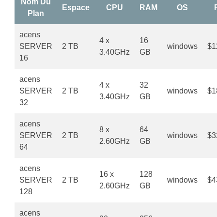
Nom Du
Espace
CPU
RAM
OS
Plan
acens
4 x
16
SERVER
2 TB
windows
$1
3.40GHz
GB
16
acens
4 x
32
SERVER
2 TB
windows
$1
3.40GHz
GB
32
acens
8 x
64
SERVER
2 TB
windows
$3
2.60GHz
GB
64
acens
16 x
128
SERVER
2 TB
windows
$4
2.60GHz
GB
128
acens