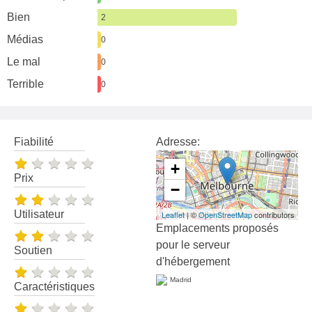
Bien
2
Médias
0
Le mal
0
Terrible
0
Fiabilité
Adresse:
+
Prix
−
Utilisateur
Leaflet
| ©
OpenStreetMap
contributors
Emplacements proposés
pour le serveur
Soutien
d'hébergement
Madrid
Caractéristiques