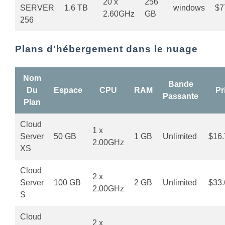
20 x
256
SERVER
1.6 TB
windows
$7
2.60GHz
GB
256
Plans d'hébergement dans le nuage
Nom
Bande
Du
Espace
CPU
RAM
Pr
Passante
Plan
Cloud
1 x
Server
50 GB
1 GB
Unlimited
$16.
2.00GHz
XS
Cloud
2 x
Server
100 GB
2 GB
Unlimited
$33.
2.00GHz
S
Cloud
2 x