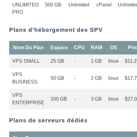
UNLIMITED
500 GB
Unlimited
cPanel
Unlimite
PRO
Plans d'hébergement des SPV
Nom Du Plan
Espace
CPU
RAM
OS
Prix
VPS SMALL
25 GB
-
1 GB
linux
$11.2
VPS
50 GB
-
2 GB
linux
$17.
BUSINESS
VPS
100 GB
-
3 GB
linux
$27.
ENTERPRISE
Plans de serveurs dédiés