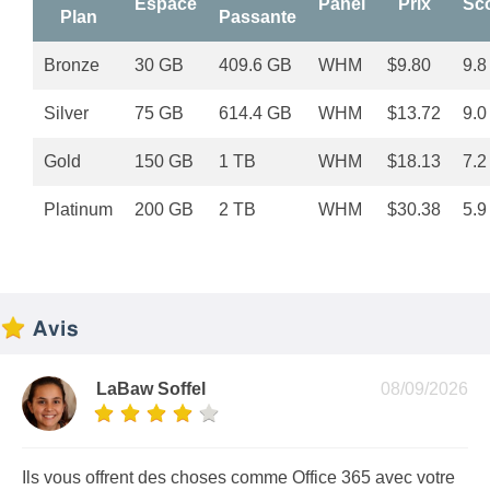
Espace
Panel
Prix
Sc
Plan
Passante
Bronze
30 GB
409.6 GB
WHM
$9.80
9.8
Silver
75 GB
614.4 GB
WHM
$13.72
9.0
Gold
150 GB
1 TB
WHM
$18.13
7.2
Platinum
200 GB
2 TB
WHM
$30.38
5.9
Avis
LaBaw Soffel
08/09/2026
Ils vous offrent des choses comme Office 365 avec votre