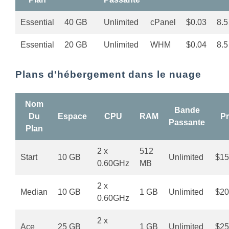
Essential
40 GB
Unlimited
cPanel
$0.03
8.5
Essential
20 GB
Unlimited
WHM
$0.04
8.5
Plans d'hébergement dans le nuage
Nom
Bande
Du
Espace
CPU
RAM
Pr
Passante
Plan
2 x
512
Start
10 GB
Unlimited
$15
0.60GHz
MB
2 x
Median
10 GB
1 GB
Unlimited
$20
0.60GHz
2 x
Ace
25 GB
1 GB
Unlimited
$25