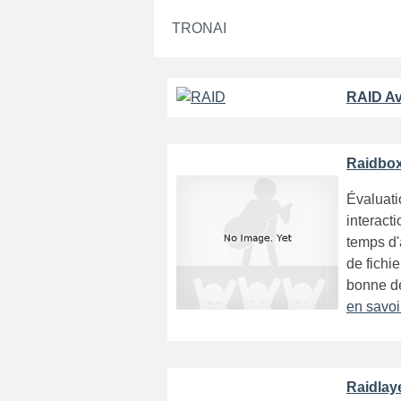
TRONAI
RAID Av
Raidbox
Évaluati
interact
temps d'
de fichi
bonne dé
en savoi
Raidlay