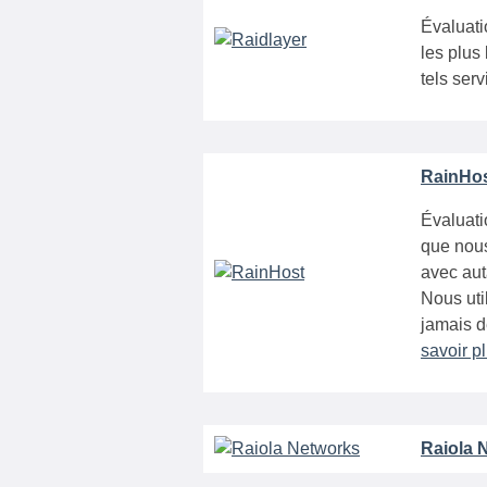
Évaluati
les plus
tels ser
RainHos
Évaluati
que nous
avec aut
Nous uti
jamais d
savoir p
Raiola 