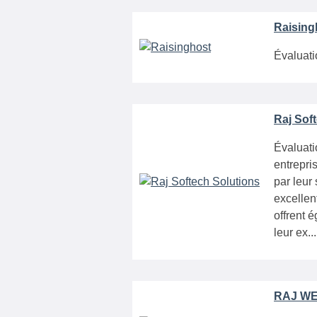
Raising
Évaluati
Raj Sof
Évaluati
entrepri
par leur
excellen
offrent 
leur ex..
RAJ WE