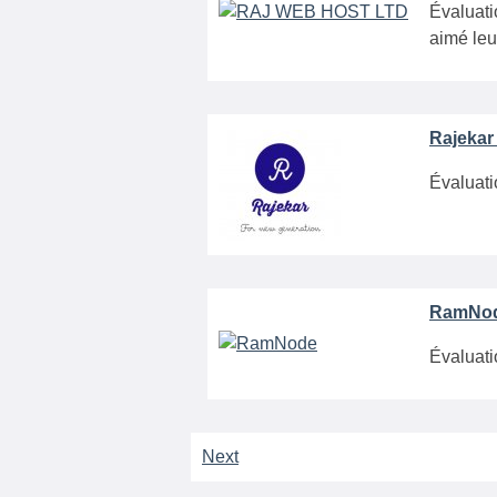
Évaluati
aimé leur
Rajekar
Évaluati
RamNod
Évaluati
Next